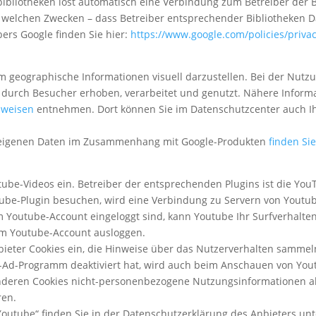
bibliotheken löst automatisch eine Verbindung zum Betreiber der Bi
zu welchen Zwecken – dass Betreiber entsprechender Bibliotheken 
bers Google finden Sie hier:
https://www.google.com/policies/privac
m geographische Informationen visuell darzustellen. Bei der Nut
 durch Besucher erhoben, verarbeitet und genutzt. Nähere Inform
nweisen
entnehmen. Dort können Sie im Datenschutzcenter auch Ih
r eigenen Daten im Zusammenhang mit Google-Produkten
finden Sie
ube-Videos ein. Betreiber der entsprechenden Plugins ist die YouT
ube-Plugin besuchen, wird eine Verbindung zu Servern von Youtube 
m Youtube-Account eingeloggt sind, kann Youtube Ihr Surfverhalte
rem Youtube-Account ausloggen.
nbieter Cookies ein, die Hinweise über das Nutzerverhalten sammel
-Ad-Programm deaktiviert hat, wird auch beim Anschauen von You
nderen Cookies nicht-personenbezogene Nutzungsinformationen ab
ren.
outube“ finden Sie in der Datenschutzerklärung des Anbieters unt