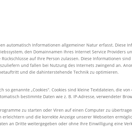
n automatisch Informationen allgemeiner Natur erfasst. Diese Inf
iebssystem, den Domainnamen Ihres Internet Service Providers und
e Rückschlüsse auf Ihre Person zulassen. Diese Informationen sin
uszuliefern und fallen bei Nutzung des Internets zwingend an. An
netauftritt und die dahinterstehende Technik zu optimieren.
 so genannte „Cookies“. Cookies sind kleine Textdateien, die von
tomatisch bestimmte Daten wie z. B. IP-Adresse, verwendeter Bro
rogramme zu starten oder Viren auf einen Computer zu übertrage
n erleichtern und die korrekte Anzeige unserer Webseiten ermögli
Daten an Dritte weitergegeben oder ohne Ihre Einwilligung eine 